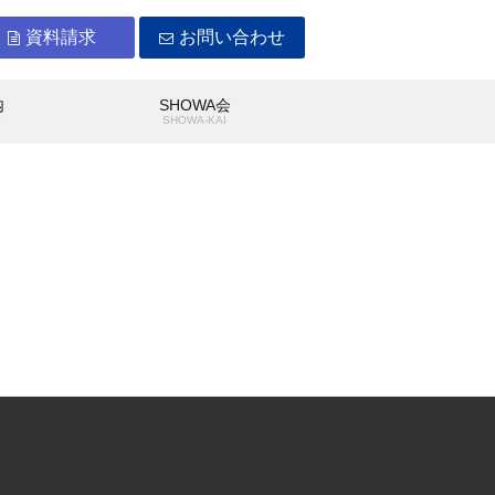
資料請求
お問い合わせ
内
SHOWA会
Y
SHOWA-KAI
WAができること
沿革