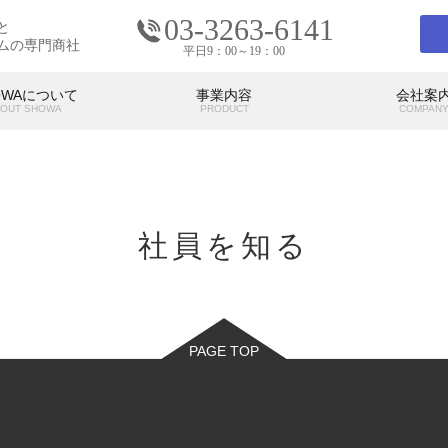
03-3263-6141
と
ムの専門商社
平日9：00～19：00
OWAについて
事業内容
会社案
OUT SHOWA
PRODUCT
COMPAN
会社案内
COMPANY
社員を知る
の考え
SHOWAの強み
SHO
代表挨拶
アクセス
PAGE TOP