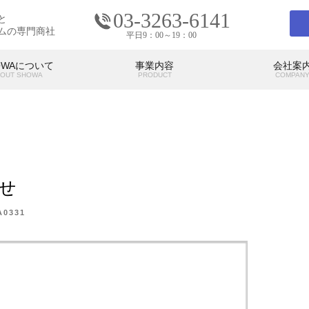
03-3263-6141
と
ムの専門商社
平日9：00～19：00
OWAについて
事業内容
会社案
OUT SHOWA
PRODUCT
COMPAN
会社案内
COMPANY
せ
の考え
SHOWAの強み
SHO
代表挨拶
アクセス
A0331