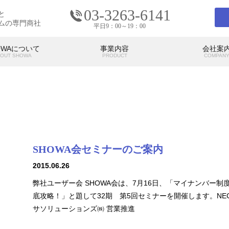
03-3263-6141
と
ムの専門商社
平日9：00～19：00
OWAについて
事業内容
会社案
OUT SHOWA
PRODUCT
COMPAN
会社案内
COMPANY
SHOWA会セミナーのご案内
の考え
SHOWAの強み
SHO
代表挨拶
アクセス
2015.06.26
弊社ユーザー会 SHOWA会は、7月16日、「マイナンバー制
底攻略！」と題して32期 第5回セミナーを開催します。NE
サソリューションズ㈱ 営業推進