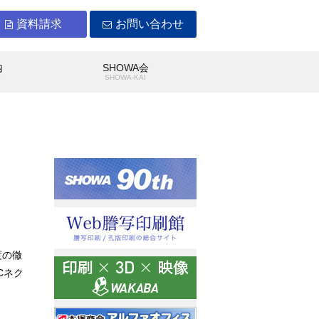
資料請求
お問い合わせ
内
SHOWA会
Y
SHOWA-KAI
WAができること
沿革
度の徹
Cネク