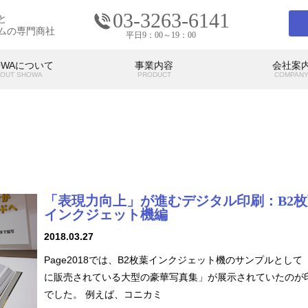
03-3263-6141
と
ムの専門商社
平日9：00～19：00
OWAについて
事業内容
会社案
OUT SHOWA
PRODUCT
COMPAN
会社案内
COMPANY
「表現力向上」が進むデジタル印刷：B2枚
の考え
SHOWAの強み
SHO
代表挨拶
アクセス
インクジェット機編
2018.03.27
Page2018では、B2枚葉インクジェット機のサンプルとして
に販売されている大型の豪華写真集」が展示されていたのが
でした。 例えば、コニカミ