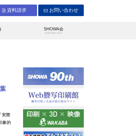
資料請求
お問い合わせ
内
SHOWA会
Y
SHOWA-KAI
葉
WAができること
沿革
「実際
印象的