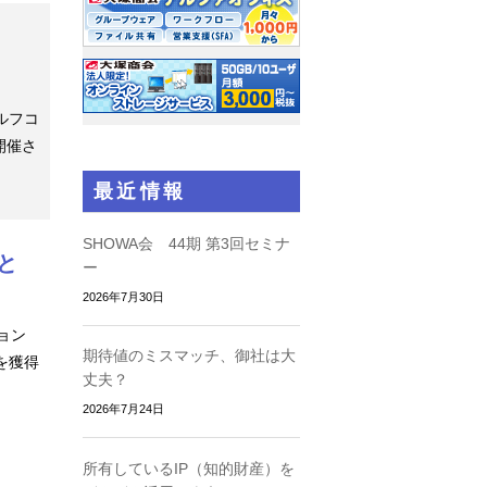
ルフコ
開催さ
最近情報
SHOWA会 44期 第3回セミナ
と
ー
2026年7月30日
ョン
期待値のミスマッチ、御社は大
を獲得
丈夫？
2026年7月24日
所有しているIP（知的財産）を