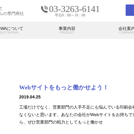
03-3263-6141
と
ムの専門商社
平日9：00～19：00
OWAについて
事業内容
会社案
OUT SHOWA
PRODUCT
COMPAN
会社案内
COMPANY
Webサイトをもっと働かせよう！
の考え
SHOWAの強み
SHO
代表挨拶
アクセス
2019.04.25
工場だけでなく、営業部門の人手不足にも悩んでいる印刷会
なくないと思います。あなたの会社がWebサイトをお持ちで
ら、ぜひ営業部門の戦力としてもっと働かせ