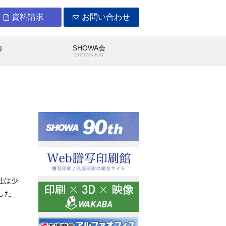
資料請求
お問い合わせ
内
SHOWA会
Y
SHOWA-KAI
WAができること
沿革
社は少
した