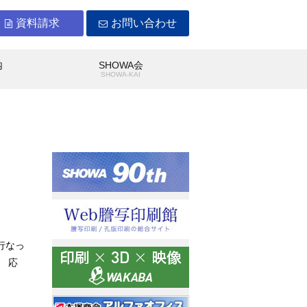
資料請求
お問い合わせ
内
SHOWA会
Y
SHOWA-KAI
WAができること
沿革
行なっ
 応