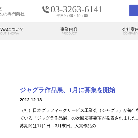
03-3263-6141
と
ムの専門商社
平日9：00～19：00
OWAについて
事業内容
会社案
OUT SHOWA
PRODUCT
COMPAN
会社案内
COMPANY
ジャグラ作品展、1月に募集を開始
の考え
SHOWAの強み
SHO
代表挨拶
アクセス
2012.12.13
（社）日本グラフィックサービス工業会（ジャグラ）が毎年
ている「ジャグラ作品展」の次回応募要項が発表されました。
募期間は1月1日～3月末日。入賞作品の