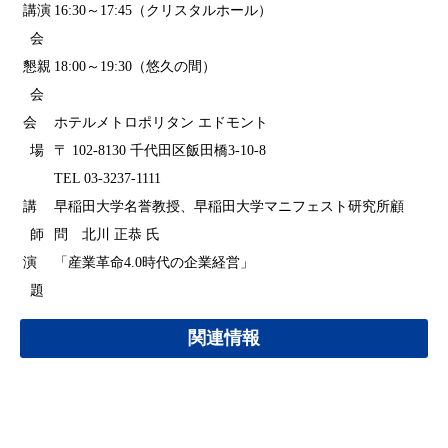
講演
16:30～17:45（クリスタルホール）
会
懇親
18:00～19:30（悠久の間）
会
会
ホテルメトロポリタン エドモント
場
〒 102-8130 千代田区飯田橋3-10-8
TEL 03-3237-1111
講
早稲田大学名誉教授、早稲田大学マニフェスト研究所顧
師
問 北川 正恭 氏
演
「産業革命4.0時代の企業経営」
題
関連情報