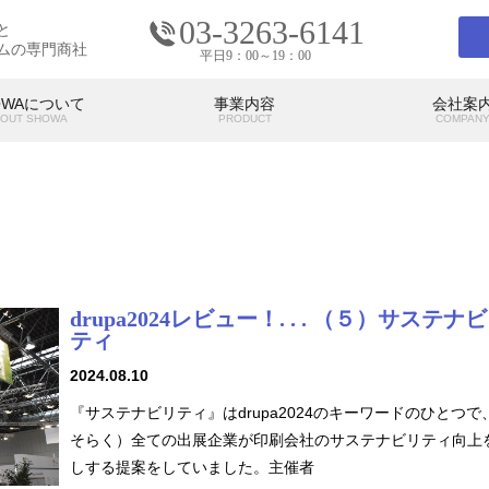
03-3263-6141
と
ムの専門商社
平日9：00～19：00
OWAについて
事業内容
会社案
OUT SHOWA
PRODUCT
COMPAN
会社案内
COMPANY
drupa2024レビュー！. . . （５）サステナ
の考え
SHOWAの強み
SHO
代表挨拶
アクセス
ティ
2024.08.10
『サステナビリティ』はdrupa2024のキーワードのひとつで
そらく）全ての出展企業が印刷会社のサステナビリティ向上
しする提案をしていました。主催者