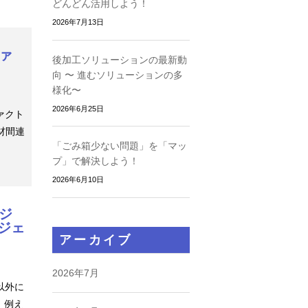
どんどん活用しよう！
2026年7月13日
ファ
後加工ソリューションの最新動
向 〜 進むソリューションの多
様化〜
2026年6月25日
ァクト
材間連
「ごみ箱少ない問題」を「マッ
プ」で解決しよう！
2026年6月10日
クジ
ジェ
アーカイブ
2026年7月
以外に
 例え