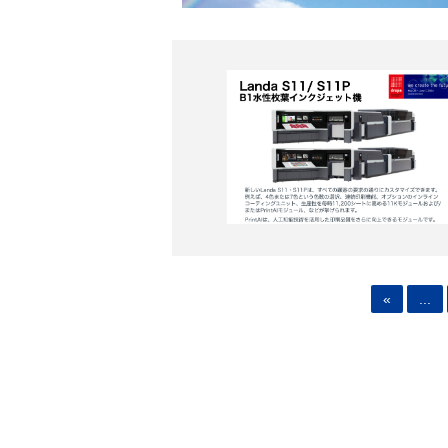
«
...