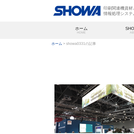
印刷関連機資材
情報処理システ
ホーム
SH
HOME
AB
ホーム
>
showa0331の記事
SHOWA
会社概要