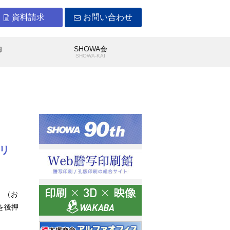
資料請求
お問い合わせ
内
SHOWA会
Y
SHOWA-KAI
ビリ
WAができること
沿革
、（お
を後押