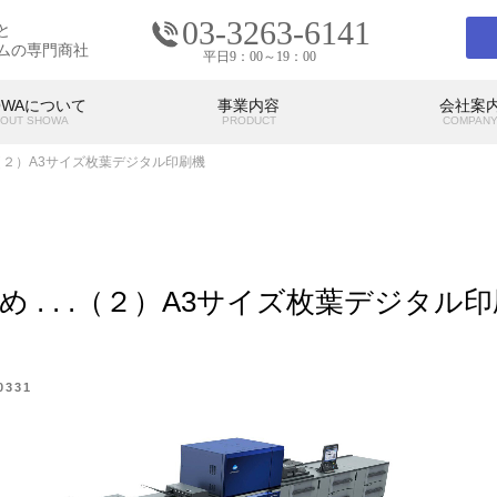
03-3263-6141
と
ムの専門商社
平日9：00～19：00
OWAについて
事業内容
会社案
OUT SHOWA
PRODUCT
COMPAN
め . . .（２）A3サイズ枚葉デジタル印刷機
会社案内
COMPANY
021 まとめ . . .（２）A3サイズ枚葉デジタル
の考え
SHOWAの強み
SHO
代表挨拶
アクセス
0331