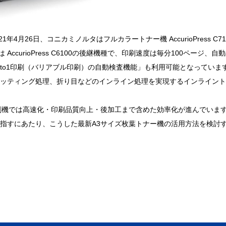
021年4月26日、コニカミノルタはフルカラートナー機 AccurioPress C71
ccurioPress C6100の後継機種で、印刷速度は毎分100ページ、自
る「1to1印刷（バリアブル印刷）の自動検査機能」も利用可能となっていま
ッティング処理、折り目などのインライン処理を実現するインライント
刷機では高速化・印刷品質向上・後加工まで含めた効率化が進んでいま
指すにあたり、こうした最新A3サイズ枚葉トナー機の活用方法を検討