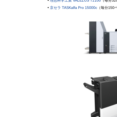
•
理想科学工業 VALEZUS T2100
（毎分320
•
京セラ TASKalfa Pro 15000c
（毎分150ペー