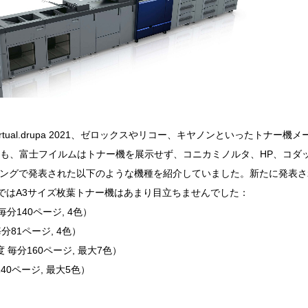
tual.drupa 2021、ゼロックスやリコー、キヤノンといったトナー機メ
も、富士フイルムはトナー機を展示せず、コニカミノルタ、HP、コダ
タイミングで発表された以下のような機種を紹介していました。新たに発表
rupaではA3サイズ枚葉トナー機はあまり目立ちませんでした：
毎分140ページ, 4色）
分81ページ, 4色）
 毎分160ページ, 最大7色）
（毎分140ページ, 最大5色）