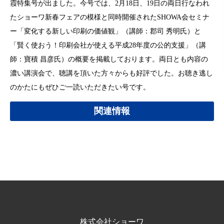
霞特集号が出ました。今号では、2月18日、19日の両日行なわれ
たショーワ新春フェアの模様と同時開催されたSHOWA会セミナ
ー「変化する新しい印刷の価値観」（講師：郡司 秀明氏）と
「賢く使おう！印刷会社が使える平成28年度の公的支援」（講
師：寶積 昌彦氏）の概要を掲載しております。両日とも内容の
濃い講演会で、聴講を頂いた方々からも好評でした。お聴き逃し
のかたにもぜひご一読いただきたい号です。
関連情報
株式会社ショーワ