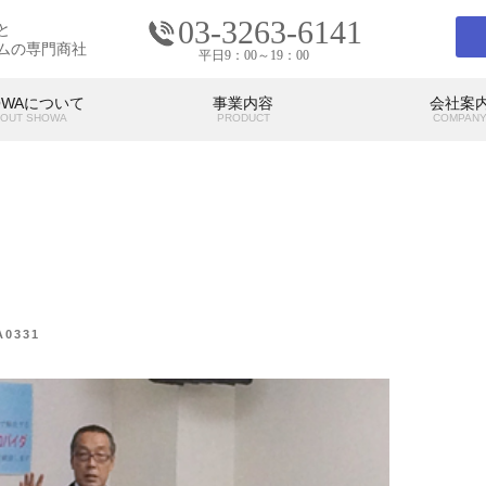
03-3263-6141
と
ムの専門商社
平日9：00～19：00
OWAについて
事業内容
会社案
OUT SHOWA
PRODUCT
COMPAN
会社案内
COMPANY
の考え
SHOWAの強み
SHO
代表挨拶
アクセス
A0331