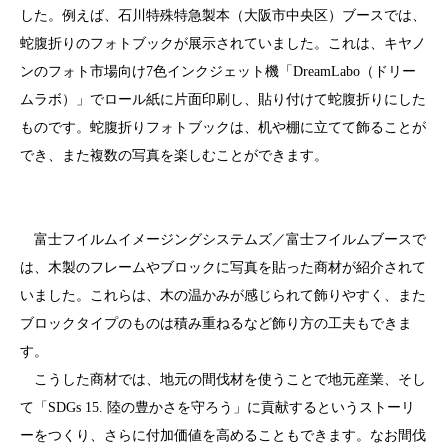
した。例えば、石川特殊特急製本（大阪市中央区）ブースでは、
蛇腹折りのフォトブックが展示されていました。これは、キヤノ
ンのフォト市場向け7色インクジェット機「DreamLabo（ドリー
ムラボ）」でロール紙に片面印刷し、貼り付けて蛇腹折りにした
ものです。蛇腹折りフォトブックは、机や棚に立てて飾ることが
でき、また複数の写真を楽しむことができます。
富士フイルムイメージングシステムズ／富士フイルムブースで
は、木製のフレームやブロックに写真を貼った商材が紹介されて
いました。これらは、木の温かみが感じられて飾りやすく、また
ブロックタイプのものは積み重ねるなど飾り方の工夫もできま
す。
こうした商材では、地元の間伐材を使うことで地元産業、そし
て「SDGs 15. 陸の豊かさを守ろう」に貢献するというストーリ
ーをつくり、さらに付加価値を高めることもできます。なお間伐