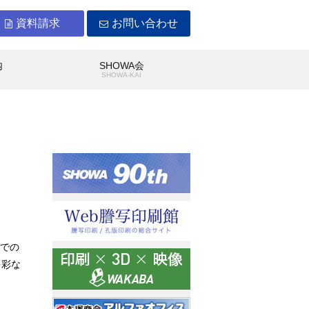
資料請求
お問い合わせ
内
SHOWA会
Y
SHOWA-KAI
WAができること
沿革
までの
多彩な