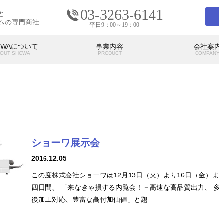
03-3263-6141
と
ムの専門商社
平日9：00～19：00
OWAについて
事業内容
会社案
OUT SHOWA
PRODUCT
COMPAN
会社案内
COMPANY
ショーワ展示会
の考え
SHOWAの強み
SHO
代表挨拶
アクセス
2016.12.05
この度株式会社ショーワは12月13日（火）より16日（金）
四日間、 「来なきゃ損する内覧会！－高速な高品質出力、 
後加工対応、豊富な高付加価値」と題