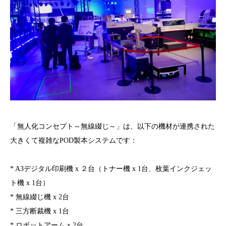
「無人化コンセプト～無線綴じ～」は、以下の機材が連携された
大きくて複雑なPOD製本システムです：
* A3デジタル印刷機 x ２台（トナー機 x 1台、枚葉インクジェッ
ト機 x 1台）
* 無線綴じ機 x 2台
* 三方断裁機 x 1台
* ロボットアーム x 2台