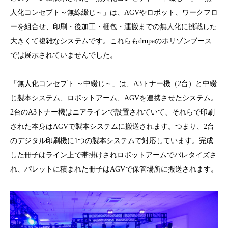
人化コンセプト～無線綴じ～」は、AGVやロボット、ワークフロ
ーを組合せ、印刷・後加工・梱包・運搬までの無人化に挑戦した
大きくて複雑なシステムです。これらもdrupaのホリゾンブース
では展示されていませんでした。
「無人化コンセプト ～中綴じ～」は、A3トナー機（2台）と中綴
じ製本システム、ロボットアーム、AGVを連携させたシステム。
2台のA3トナー機はニアラインで設置されていて、それらで印刷
された本身はAGVで製本システムに搬送されます。つまり、2台
のデジタル印刷機に1つの製本システムで対応しています。完成
した冊子はライン上で帯掛けされロボットアームでパレタイズさ
れ、パレットに積まれた冊子はAGVで保管場所に搬送されます。