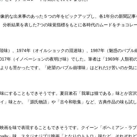
印象的な出来事のあった５つの年をピックアップし、各1年分の新聞記事
、分析結果を表した7つの味覚指標をもとに各時代のムードをチョコレ
陸味）、1974年（オイルショックの混迷味）、1987年（魅惑のバブル
017年（イノベーションの夜明け味）でした。筆者は「1969年 人類初
よりも苦かったです。「絶望のバブル崩壊味」はどれだけ苦いのか気に
味にすることもできそうです。夏目漱石「我輩は猫である」味とか宮沢
イ」味とか。「源氏物語」や「古今和歌集」など、古典作品の味も試し
や映画を味で表現することもできそうです。クイーン「ボヘミアン・ラプ
nally」味、スタジオジブリ映画「となりのトトロ」味など、それぞれ