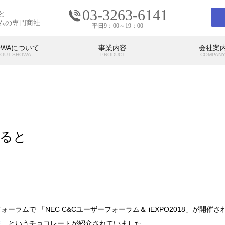
03-3263-6141
と
ムの専門商社
平日9：00～19：00
OWAについて
事業内容
会社案
OUT SHOWA
PRODUCT
COMPAN
会社案内
COMPANY
ると
の考え
SHOWAの強み
SHO
代表挨拶
アクセス
ォーラムで 「NEC C&Cユーザーフォーラム＆ iEXPO2018」が開催さ
E
」というチョコレートが紹介されていました。