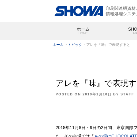
印刷関連機資材
情報処理システ
ホーム
SH
HOME
AB
ホーム
>
トピック
>
アレを『味』で表現すると
アレを『味』で表現す
SHOWA
会社概要
POSTED ON
2019年1月10日
BY
STAFF
2018年11月8日・9日の2日間、東京国際フ
た。その会場では「
あの頃はCHOCOLAT