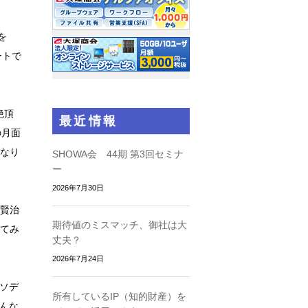
を
ートで
絶頂
最近情報
の月面
なり
SHOWA会 44期 第3回セミナ
ー
2026年7月30日
賢治
期待値のミスマッチ、御社は大
てみ
丈夫？
2026年7月24日
ソデ
所有しているIP（知的財産）を
どんな