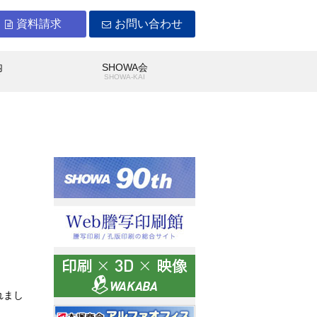
資料請求
お問い合わせ
内
SHOWA会
Y
SHOWA-KAI
WAができること
沿革
れまし