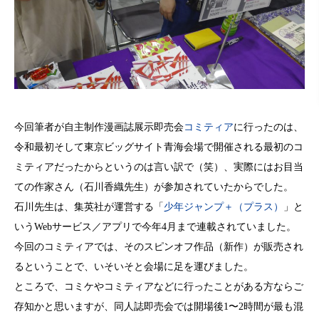
今回筆者が自主制作漫画誌展示即売会
コミティア
に行ったのは、
令和最初そして東京ビッグサイト青海会場で開催される最初のコ
ミティアだったからというのは言い訳で（笑）、実際にはお目当
ての作家さん（石川香織先生）が参加されていたからでした。
石川先生は、集英社が運営する「
少年ジャンプ＋（プラス）
」と
いうWebサービス／アプリで今年4月まで連載されていました。
今回のコミティアでは、そのスピンオフ作品（新作）が販売され
るということで、いそいそと会場に足を運びました。
ところで、コミケやコミティアなどに行ったことがある方ならご
存知かと思いますが、同人誌即売会では開場後1〜2時間が最も混