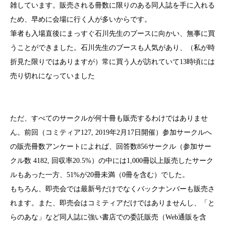
雑しています。販売される冊数に限りのある同人誌を手に入れる
ため、早めに会場に行く人が多いからです。
筆者も入場直後にまっすぐ石川先生のブースに向かい、無事に買
うことができました。石川先生のブースも人気があり、（私が時
折見た限りではありますが）常に買う人が訪れていて13時頃には
売り切れになっていました
ただ、すべてのサークルが何十冊も販売するわけではありませ
ん。前回（コミティア127, 2019年2月17日開催）参加サークルへ
の販売冊数アンケートによれば、回答数856サークル（参加サー
クル数 4182, 回収率20.5%）の中には1,000冊以上販売したサーク
ルもあった一方、51%が20冊未満（0冊を含む）でした。
もちろん、即売会では最新号だけでなくバックナンバーも販売さ
れます。また、即売会はコミティアだけではありませんし、「と
らのあな」など同人誌に強い書店での委託販売（Web通販を含