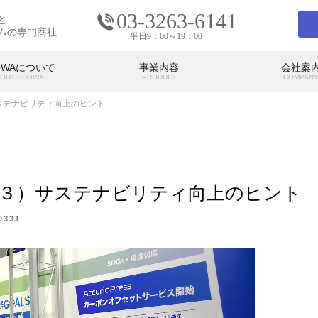
03-3263-6141
と
ムの専門商社
平日9：00～19：00
OWAについて
事業内容
会社案
OUT SHOWA
PRODUCT
COMPAN
）サステナビリティ向上のヒント
会社案内
COMPANY
り返り（３）サステナビリティ向上のヒント
の考え
SHOWAの強み
SHO
代表挨拶
アクセス
0331