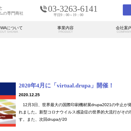
03-3263-6141
と
ムの専門商社
平日9：00～19：00
OWAについて
事業内容
会社案
OUT SHOWA
PRODUCT
COMPAN
会社案内
COMPANY
2020年4月に「virtual.drupa」開催！
の考え
SHOWAの強み
SHO
代表挨拶
アクセス
2020.12.25
12月3日、世界最大の国際印刷機材展drupa2021の中止が
れました。新型コロナウイルス感染症の世界的大流行がその
す。また、次回drupaが20