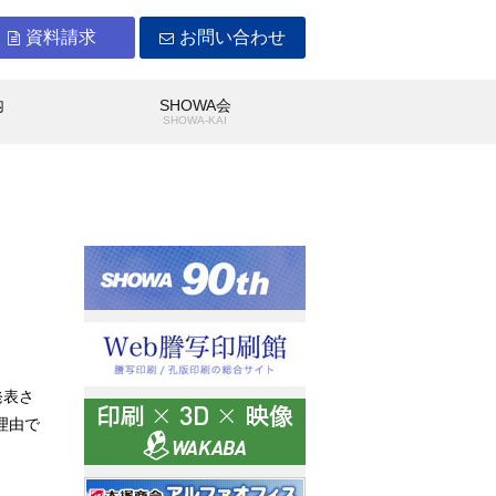
資料請求
お問い合わせ
内
SHOWA会
Y
SHOWA-KAI
WAができること
沿革
発表さ
理由で