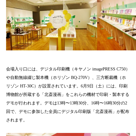
会場入り口には、デジタル印刷機（キヤノン imagePRESS C750）
や自動無線綴じ製本機（ホリゾン BQ-270V）、三方断裁機（ホ
リゾン HT-30C）が設置されています。6月9日（土）には、印刷
博物館が所蔵する「北斎漫画」をこれらの機材で印刷・製本する
デモが行われます。デモは13時〜13時30分、16時〜16時30分の2
回で、デモに参加した全員にデジタル印刷版「北斎漫画」が配布
されます。